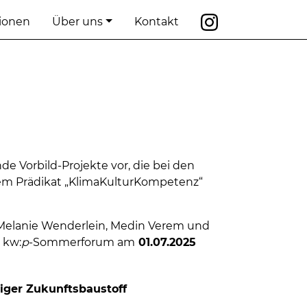
tionen
Über uns
Kontakt
de Vorbild-Projekte vor, die bei den
em Prädikat „KlimaKulturKompetenz“
, Melanie Wenderlein, Medin Verem und
 kw:
p
-Sommerforum am
01.07.2025
higer Zukunftsbaustoff